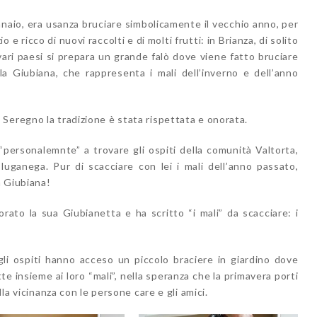
nnaio, era usanza bruciare simbolicamente il vecchio anno, per
e ricco di nuovi raccolti e di molti frutti: in Brianza, di solito
 vari paesi si prepara un grande falò dove viene fatto bruciare
 la Giubiana, che rappresenta i mali dell’inverno e dell’anno
Seregno la tradizione è stata rispettata e onorata.
personalemnte” a trovare gli ospiti della comunità Valtorta,
luganega. Pur di scacciare con lei i mali dell’anno passato,
a Giubiana!
rato la sua Giubianetta e ha scritto “i mali” da scacciare: i
gli ospiti hanno acceso un piccolo braciere in giardino dove
e insieme ai loro “mali”, nella speranza che la primavera porti
lla vicinanza con le persone care e gli amici.