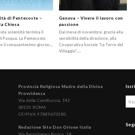
ità di Pentecoste –
Genova – Vivere il lavoro con
la Chiesa
passione
sta solennità termina il
Dal mese di novembre, grazie alla
i Pasqua. La Pentecoste
sensibilità della direzione, alla
he il conquantesimo giorno…
Cooperativa Sociale “Le Terre del
Villaggio”,…
Iscr
Provincia Religiosa Madre della Divina
Provvidenza
Via della Camilluccia, 142
00135 ROMA
CF/PIVA 97889670580
Seg
Redazione Sito Don Orione Italia
Via Bartolomeo Bosco, 14