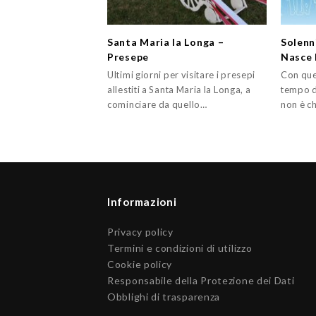
Santa Maria la Longa –
Solenn
Presepe
Nasce 
Ultimi giorni per visitare i presepi
Con que
allestiti a Santa Maria la Longa, a
tempo d
cominciare da quello…
non è c
Informazioni
Privacy policy
Termini e condizioni di utilizzo
Cookie policy
Responsabile della Protezione dei Dati
Obblighi di trasparenza