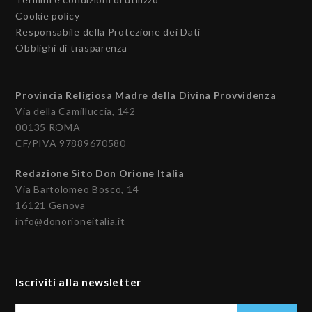
Cookie policy
Responsabile della Protezione dei Dati
Obblighi di trasparenza
Provincia Religiosa Madre della Divina Provvidenza
Via della Camilluccia, 142
00135 ROMA
CF/PIVA 97889670580
Redazione Sito Don Orione Italia
Via Bartolomeo Bosco, 14
16121 Genova
info@donorioneitalia.it
Iscriviti alla newsletter
Il