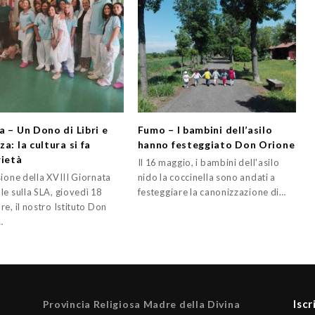
a – Un Dono di Libri e
Fumo – I bambini dell’asilo
a: la cultura si fa
hanno festeggiato Don Orione
rietà
Il 16 maggio, i bambini dell'asilo
sione della XVIII Giornata
nido la coccinella sono andati a
le sulla SLA, giovedì 18
festeggiare la canonizzazione di…
e, il nostro Istituto Don
…
Iscr
Provincia Religiosa Madre della Divina