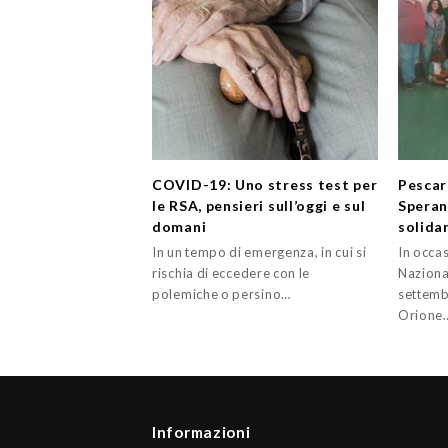
COVID-19: Uno stress test per
Pescar
le RSA, pensieri sull’oggi e sul
Speranz
domani
solida
In un tempo di emergenza, in cui si
In occa
rischia di eccedere con le
Naziona
polemiche o persino…
settembr
Orione
Informazioni