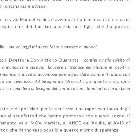
di lontananza e attesa.
o servizio Manuel Fellini, è avvenuto il primo incontro carico di
spiti che dei familiari accorsi: una figlia che ha potuto
lia-
ma voi oggi mi avete fatto rinascere di nuovo
“.
to il Direttore Don Vittorio Quaranta –
continua nello spirito di
 annunciava e curava. Educare si traduce nell’aiutare gli ospiti a
e. Annunciare diventa accompagnare a guardare sempre il futuro con
ico con tenerezza del bisogno dell’altro ed è per questo che si sono
tare e rispondere al bisogno del contatto con i familiari che è un bene
utte le disposizioni per la sicurezza, una rappresentanza degli
nsieme ai benefattori che hanno permesso che questo sogno si
ziamento va al
MOV Marsica, all’ANCE dell’Aquila, all’AVIS di
attori che hanno reso possibile questo giorno di speranza.