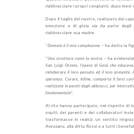
riabbracciare i propri congiunti, dopo mesi 
Dopo il taglio del nastro, realizzato dal cap
emozione e di gioia sia da parte degli o
riabbracciare sua madre.
“
D
omani è il mio compleanno
– ha detto la fig
“
Una struttura come la nostra
– ha evidenzia
San Luigi Orione, l’opera di Gesù che educava,
rielaborare il loro passato ed il loro present
speranza. Curare, infine, comporta il farsi car
realizzate le pareti degli abbracci, per intercet
fondamentale
“.
Al rito hanno partecipato, nel rispetto di t
ospiti, dei parenti e dei collaboratori i
trasformasse in realtà: un sentito ringra
Avezzano, alla ditta Rossi e a tutti i benef