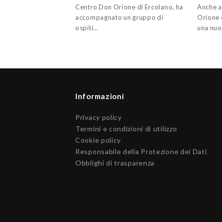
Centro Don Orione di Ercolano, ha
Anche a
accompagnato un gruppo di
Orione 
ospiti…
una nuo
Informazioni
Privacy policy
Termini e condizioni di utilizzo
Cookie policy
Responsabile della Protezione dei Dati
Obblighi di trasparenza