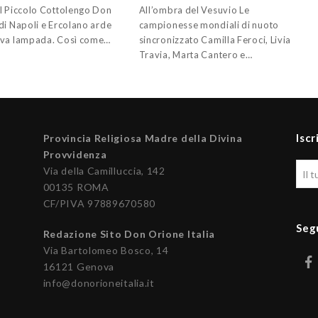
l Piccolo Cottolengo Don
All’ombra del Vesuvio Le
di Napoli e Ercolano arde
campionesse mondiali di nuoto
va lampada. Così come…
sincronizzato Camilla Feroci, Livia
Travia, Marta Cantero e…
Iscr
Provincia Religiosa Madre della Divina
Provvidenza
Via della Camilluccia, 142
00135 ROMA
CF/PIVA 97889670580
Seg
Redazione Sito Don Orione Italia
Via Bartolomeo Bosco, 14
16121 Genova
info@donorioneitalia.it