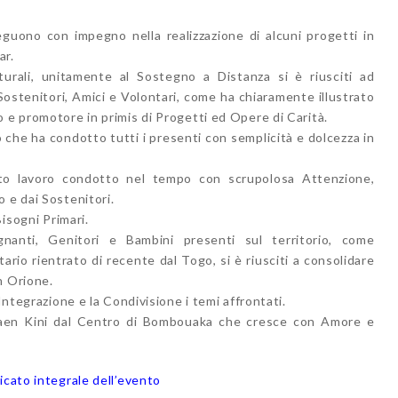
seguono con impegno nella realizzazione di alcuni progetti in
ar.
turali, unitamente al Sostegno a Distanza si è riusciti ad
stenitori, Amici e Volontari, come ha chiaramente illustrato
 e promotore in primis di Progetti ed Opere di Carità.
 che ha condotto tutti i presenti con semplicità e dolcezza in
anto lavoro condotto nel tempo con scrupolosa Attenzione,
 e dai Sostenitori.
Bisogni Primari.
gnanti, Genitori e Bambini presenti sul territorio, come
rio rientrato di recente dal Togo, si è riusciti a consolidare
n Orione.
Integrazione e la Condivisione i temi affrontati.
Alaen Kini dal Centro di Bombouaka che cresce con Amore e
icato integrale dell’evento