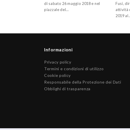
di sabato 26 maggio 2018 e nel
Fusi, di
piazzale del…
attività
2019 al
Informazioni
Privacy policy
Termini e condizioni di utilizzo
Cookie policy
Responsabile della Protezione dei Dati
Obblighi di trasparenza