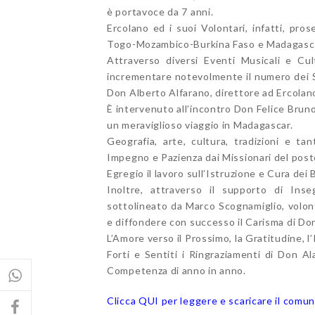
è portavoce da 7 anni.
Ercolano ed i suoi Volontari, infatti, pro
Togo-Mozambico-Burkina Faso e Madagasc
Attraverso diversi Eventi Musicali e Cul
incrementare notevolmente il numero dei So
Don Alberto Alfarano, direttore ad Ercolano
È intervenuto all’incontro Don Felice Bruno
un meraviglioso viaggio in Madagascar.
Geografia, arte, cultura, tradizioni e t
Impegno e Pazienza dai Missionari del posto
Egregio il lavoro sull’Istruzione e Cura dei 
Inoltre, attraverso il supporto di Inse
sottolineato da Marco Scognamiglio, volonta
e diffondere con successo il Carisma di Do
L’Amore verso il Prossimo, la Gratitudine, l’
Forti e Sentiti i Ringraziamenti di Don 
Competenza di anno in anno.
Clicca QUI per leggere e scaricare il comun