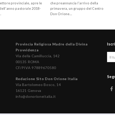
rettore provinciale, apre le
che preannuncia l'arrivo della
 dell'anno pastorale 2018-
primavera, un gruppo del Centro
…
Don Orione…
Iscr
Provincia Religiosa Madre della Divina
Provvidenza
Via della Camilluccia, 142
00135 ROMA
CF/PIVA 97889670580
Seg
Redazione Sito Don Orione Italia
Via Bartolomeo Bosco, 14
16121 Genova
info@donorioneitalia.it