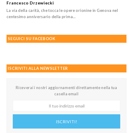
Francesco Drzewiecki
La via della carità, che tocca le opere orionine in Genova nel
centesimo anniversario della prima…
SEGUICI SU FACEBOOK
ISCRIVITI ALLA NEWSLETTER
Riceverai i nostri aggiornamenti direttamente nella tua
casella email
Il
tuo
indirizzo
ISCRIVITI!
email