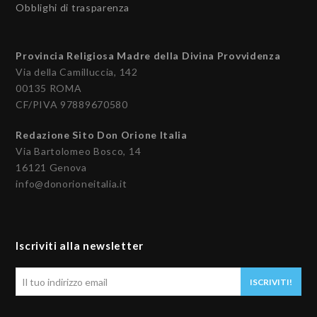
Obblighi di trasparenza
Provincia Religiosa Madre della Divina Provvidenza
Via della Camilluccia, 142
00135 ROMA
CF/PIVA 97889670580
Redazione Sito Don Orione Italia
Via Bartolomeo Bosco, 14
16121 Genova
info@donorioneitalia.it
Iscriviti alla newsletter
Il
ISCRIVITI!
tuo
indirizzo