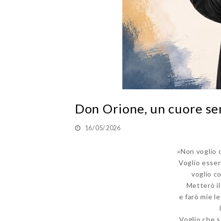
Don Orione, un cuore se
16/05/2026
«Non voglio 
Voglio essere
voglio co
Metterò il
e farò mie l
Voglio che s