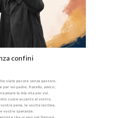
nza confini
che siate pecore senza pastore.
 per voi padre, fratello, amico;
nsumare la mia vita per voi.
 mio cuore accanto al vostro,
e vostre pene, le vostre lacrime,
le vostre speranze.
entiate che vi amo nel Signore,