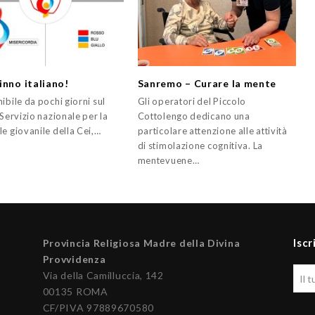
inno italiano!
Sanremo – Curare la mente
ibile da pochi giorni sul
Gli operatori del Piccolo
 Servizio nazionale per la
Cottolengo dedicano una
e giovanile della Cei,…
particolare attenzione alle attività
di stimolazione cognitiva. La
mentevuene…
Iscr
Provincia Religiosa Madre della Divina
Provvidenza
Via della Camilluccia, 142
00135 ROMA
CF/PIVA 97889670580