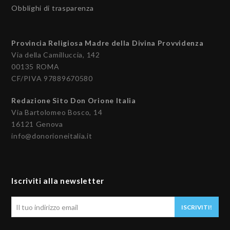
Obblighi di trasparenza
Provincia Religiosa Madre della Divina Provvidenza
Via della Camilluccia, 142
00135 ROMA
CF/PIVA 97889670580
Redazione Sito Don Orione Italia
Via Bartolomeo Bosco, 14
16121 Genova
info@donorioneitalia.it
Iscriviti alla newsletter
Il
ISCRIVITI!
tuo
indirizzo