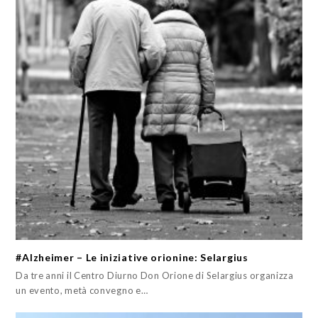
#Alzheimer – Le iniziative orionine: Selargius
Da tre anni il Centro Diurno Don Orione di Selargius organizza
un evento, metà convegno e…