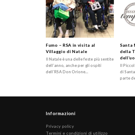
Fumo – RSA in visita al
Santa M
Villaggio di Natale
della T
dell’u
Il Natale è una delle feste più sentite
dell’anno, anche per gli ospiti
Il Picc
dell’RSA Don Orione…
di Santa
parte de
Informazioni
Privacy policy
Termini e condizioni di utilizzo