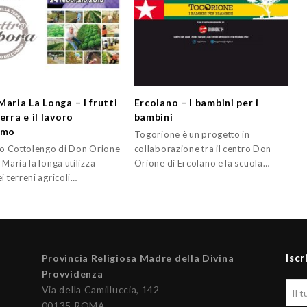
aria La Longa – I frutti
Ercolano – I bambini per i
erra e il lavoro
bambini
omo
Togorione è un progetto in
olo Cottolengo di Don Orione
collaborazione tra il centro Don
 Maria la longa utilizza
Orione di Ercolano e la scuola…
i terreni agricoli…
Iscr
Provincia Religiosa Madre della Divina
Provvidenza
Via della Camilluccia, 142
00135 ROMA