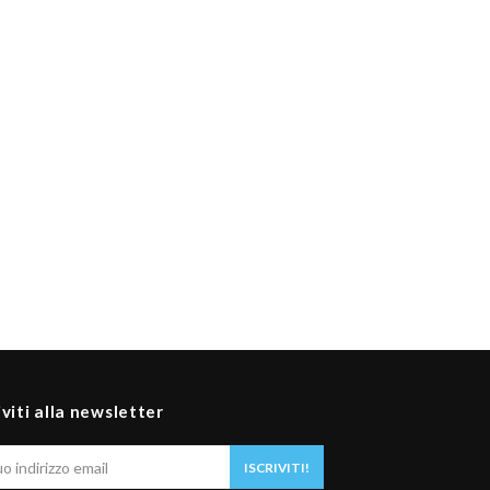
iviti alla newsletter
Il
ISCRIVITI!
tuo