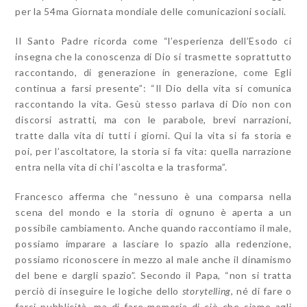
per la 54ma Giornata mondiale delle comunicazioni sociali.
Il Santo Padre ricorda come “l’esperienza dell’Esodo ci
insegna che la conoscenza di Dio si trasmette soprattutto
raccontando, di generazione in generazione, come Egli
continua a farsi presente”: “Il Dio della vita si comunica
raccontando la vita. Gesù stesso parlava di Dio non con
discorsi astratti, ma con le parabole, brevi narrazioni,
tratte dalla vita di tutti i giorni. Qui la vita si fa storia e
poi, per l’ascoltatore, la storia si fa vita: quella narrazione
entra nella vita di chi l’ascolta e la trasforma”.
Francesco afferma che “nessuno è una comparsa nella
scena del mondo e la storia di ognuno è aperta a un
possibile cambiamento. Anche quando raccontiamo il male,
possiamo imparare a lasciare lo spazio alla redenzione,
possiamo riconoscere in mezzo al male anche il dinamismo
del bene e dargli spazio”. Secondo il Papa, “non si tratta
perciò di inseguire le logiche dello
storytelling
, né di fare o
farsi pubblicità, ma di fare memoria di ciò che siamo agli