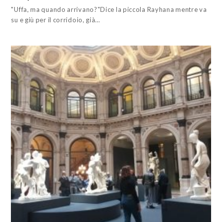
"Uffa, ma quando arrivano?"Dice la piccola Rayhana mentre va
su e giù per il corridoio, già…