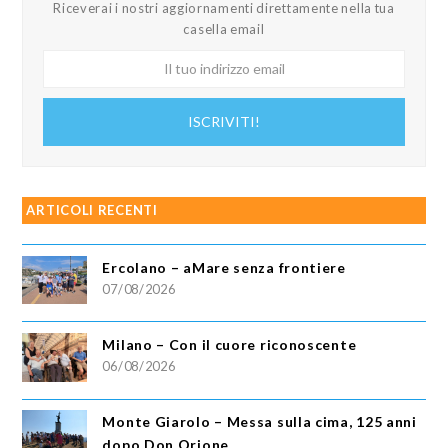
Riceverai i nostri aggiornamenti direttamente nella tua
casella email
Il
tuo
indirizzo
ISCRIVITI!
email
ARTICOLI RECENTI
Ercolano – aMare senza frontiere
07/08/2026
Milano – Con il cuore riconoscente
06/08/2026
Monte Giarolo – Messa sulla cima, 125 anni
dopo Don Orione