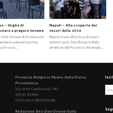
no – Voglia di
Napoli – Alla scoperta dei
nciare a pregare insieme
tesori della città
ro Don Orione di Ercolano ha
Napoli è una città ricca di tesori
rendere solenne la prima
artistici unici. Don Rosario Belli,
a in cui è…
direttore del Piccolo Cottolengo…
Iscr
Provincia Religiosa Madre della Divina
Provvidenza
Via della Camilluccia, 142
00135 ROMA
CF/PIVA 97889670580
Seg
Redazione Sito Don Orione Italia