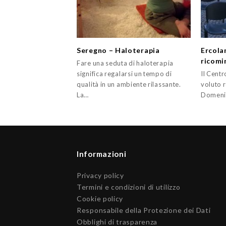
Seregno – Haloterapia
Ercola
ricomi
Fare una seduta di haloterapia
significa regalarsi un tempo di
Il Cent
qualità in un ambiente rilassante.
voluto 
La…
Domenic
Informazioni
Privacy policy
Termini e condizioni di utilizzo
Cookie policy
Responsabile della Protezione dei Dati
Obblighi di trasparenza