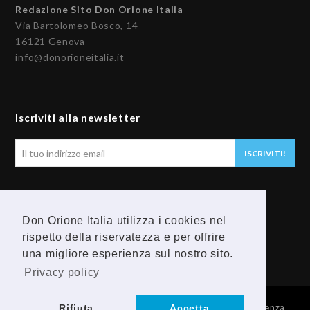
Redazione Sito Don Orione Italia
Via Bartolomeo Bosco, 14
16121 Genova
info@donorioneitalia.it
Iscriviti alla newsletter
Il
ISCRIVITI!
tuo
indirizzo
email
Seguici
Don Orione Italia utilizza i cookies nel
rispetto della riservatezza e per offrire
F
Y
una migliore esperienza sul nostro sito.
a
o
Privacy policy
c
u
© 2026 Provincia Religiosa Madre della Divina Provvidenza
Rifiuta
Accetta