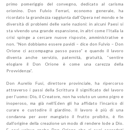
primo pomeriggio del convegno, dedicato al carisma
orionino. Don Fulvio Ferrari, economo generale, ha
ricordato la grandezza raggiunta dall’Opera nel mondo e le
diversità di problemi delle varie nazioni: in alcuni Paesi si
sta vivendo una grande espansione, in altri come l’Italia la
crisi spinge a cercare nuove risposte, amministrative e
non. “Non dobbiamo essere pavidi – dice don Fulvio – Don
Orione ci accompagna passo passo” e quando il lavoro
diventa anche servizio, paternità, gratuità, “sentire
elogiare il Don Orione è come una carezza della
Provvidenza”.
Don Aurelio Fusi, direttore provinciale, ha ripercorso
attraverso i passi della Scrittura il significato del lavoro
per l’uomo: Dio, il Creatore, non ha voluto un uomo pigro e
inoperoso, ma già nell’Eden gli ha affidato l’incarico di
curare e custodire il giardino. Il lavoro è più di una
condanna per aver mangiato il frutto proibito, è fin
dall’origine della creazione un modo di rendere lode a Dio.
E così voleva anche Don Orione che ai suoi sacerdoti