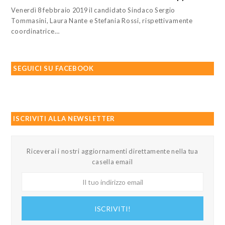
Venerdì 8 febbraio 2019 il candidato Sindaco Sergio
Tommasini, Laura Nante e Stefania Rossi, rispettivamente
coordinatrice…
SEGUICI SU FACEBOOK
ISCRIVITI ALLA NEWSLETTER
Riceverai i nostri aggiornamenti direttamente nella tua
casella email
Il
tuo
indirizzo
ISCRIVITI!
email