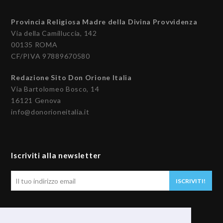
Provincia Religiosa Madre della Divina Provvidenza
Via della Camilluccia, 142
00135 ROMA
CF/PIVA 97889670580
Redazione Sito Don Orione Italia
Via Bartolomeo Bosco, 14
16121 Genova
info@donorioneitalia.it
Iscriviti alla newsletter
Il
ISCRIVITI!
tuo
indirizzo
email
Seguici