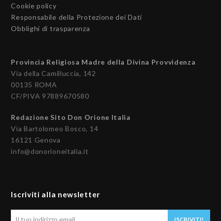
Cookie policy
Responsabile della Protezione dei Dati
Obblighi di trasparenza
Provincia Religiosa Madre della Divina Provvidenza
Via della Camilluccia, 142
00135 ROMA
CF/PIVA 97889670580
Redazione Sito Don Orione Italia
Via Bartolomeo Bosco, 14
16121 Genova
info@donorioneitalia.it
Iscriviti alla newsletter
Il
ISCRIVITI!