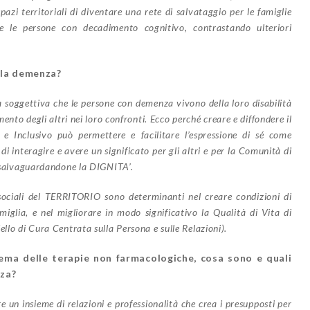
azi territoriali di diventare una rete di salvataggio per le famiglie
re le persone con decadimento cognitivo, contrastando ulteriori
lla demenza?
 soggettiva che le persone con demenza vivono della loro disabilità
nto degli altri nei loro confronti. Ecco perché creare e diffondere il
 Inclusivo può permettere e facilitare l’espressione di sé come
nteragire e avere un significato per gli altri e per la Comunità di
a, salvaguardandone la DIGNITA’.
osociali del TERRITORIO sono determinanti nel creare condizioni di
miglia, e nel migliorare in modo significativo la Qualità di Vita di
ello di Cura Centrata sulla Persona e sulle Relazioni).
ema delle terapie non farmacologiche, cosa sono e quali
nza?
 un insieme di relazioni e professionalità che crea i presupposti per