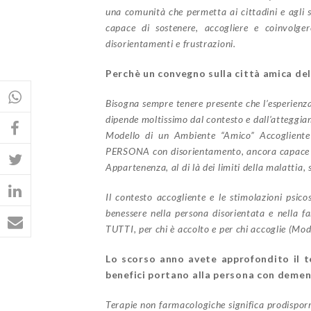
una comunità che permetta ai cittadini e agli sp
capace di sostenere, accogliere e coinvolge
disorientamenti e frustrazioni.
Perchè un convegno sulla città amica de
Bisogna sempre tenere presente che l’esperienza
dipende moltissimo dal contesto e dall’atteggiame
Modello di un Ambiente “Amico” Accogliente e
PERSONA con disorientamento, ancora capace di i
Appartenenza, al di là dei limiti della malatti
Il contesto accogliente e le stimolazioni psic
benessere nella persona disorientata e nella fa
TUTTI, per chi è accolto e per chi accoglie (Mod
Lo scorso anno avete approfondito il t
benefici portano alla persona con deme
Terapie non farmacologiche significa prodisporre