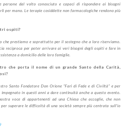
 persone dal volto conosciuto e capaci di rispondere ai bisogni
erli per mano. Le terapie cosiddette non farmacologiche rendono più
tri ospiti?
zio che prestiamo e soprattutto per il sostegno che a loro riserviamo.
a reciproca per poter arrivare ai veri bisogni degli ospiti e fare in
ssistenza a domicilio delle loro famiglie.
ntro che porta il nome di un grande Santo della Carità,
osi?
ostro Santo Fondatore Don Orione “Fari di Fede e di Civiltà” e per
è impegnato in questi anni a dare continuità anche a questo evento.
ostra voce di appartenenti ad una Chiesa che accoglie, che non
 per superare le difficoltà di una società sempre più centrata sull’io
9