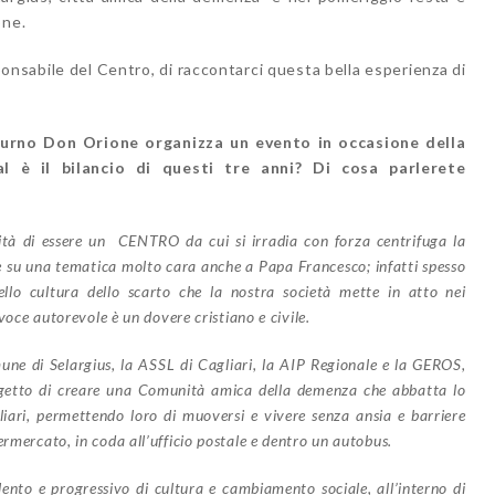
one.
ponsabile del Centro, di raccontarci questa bella esperienza di
iurno Don Orione organizza un evento in occasione della
l è il bilancio di questi tre anni? Di cosa parlerete
ità di essere un CENTRO da cui si irradia con forza centrifuga la
ne su una tematica molto cara anche a Papa Francesco; infatti spesso
dello cultura dello scarto che la nostra società mette in atto nei
 voce autorevole è un dovere cristiano e civile.
une di Selargius, la ASSL di Cagliari, la AIP Regionale e la GEROS,
progetto di creare una Comunità amica della demenza che abbatta lo
liari, permettendo loro di muoversi e vivere senza ansia e barriere
ermercato, in coda all’ufficio postale e dentro un autobus.
lento e progressivo di cultura e cambiamento sociale, all’interno di