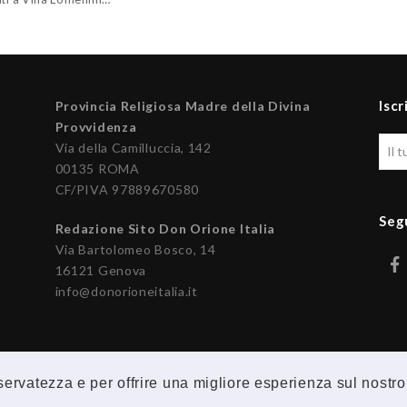
Iscr
Provincia Religiosa Madre della Divina
Provvidenza
Via della Camilluccia, 142
00135 ROMA
CF/PIVA 97889670580
Seg
Redazione Sito Don Orione Italia
Via Bartolomeo Bosco, 14
16121 Genova
info@donorioneitalia.it
riservatezza e per offrire una migliore esperienza sul nostro
© 2026 Provincia Religiosa Madre della Divina Provvidenza