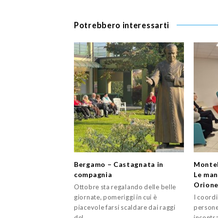
Potrebbero interessarti
Bergamo – Castagnata in
Monteb
compagnia
Le mani
Orione 
Ottobre sta regalando delle belle
giornate, pomeriggi in cui è
I coordi
piacevole farsi scaldare dai raggi
persone 
del…
incontra