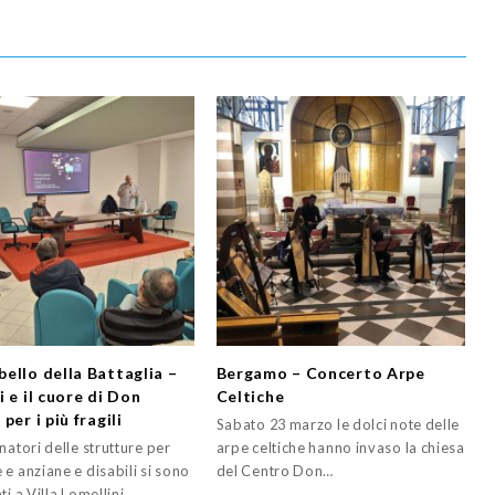
ello della Battaglia –
Bergamo – Concerto Arpe
 e il cuore di Don
Celtiche
per i più fragili
Sabato 23 marzo le dolci note delle
natori delle strutture per
arpe celtiche hanno invaso la chiesa
e anziane e disabili si sono
del Centro Don…
ti a Villa Lomellini…