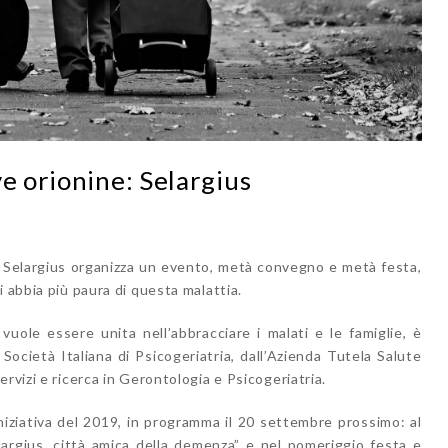
ve orionine: Selargius
i Selargius organizza un evento, metà convegno e metà festa,
 abbia più paura di questa malattia.
 vuole essere unita nell’abbracciare i malati e le famiglie, è
Società Italiana di Psicogeriatria, dall’Azienda Tutela Salute
rvizi e ricerca in Gerontologia e Psicogeriatria.
iniziativa del 2019, in programma il 20 settembre prossimo: al
largius, città amica della demenza” e nel pomeriggio festa e