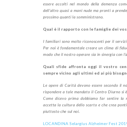
essere accolti nel mondo della demenza come
dell’altro quasi a mani nude ma pronti a prend
prossimo quanti la somministrano.
Qual è il rapporto con le famiglie dei vos
I familiari sono molto riconoscenti per il servi
Per noi è fondamentale creare un clima di fiduci
modo che il nostro operare sia in sinergia con l’a
Quali sfide affronta oggi il vostro ce
sempre vicino agli ultimi ed ai più bisogn
Le opere di Carità devono essere secondo il n
rispondere a tale mandato il Centro Diurno si 
Come dicevo prima dobbiamo far sentire la n
accetta la cultura dello scarto e che crea ponti
piuttosto che sul noi.
LOCANDINA Selargius Alzheimer Fest 201