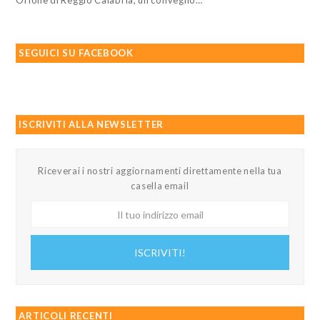
Orione di Reggio Calabria, un convegno…
SEGUICI SU FACEBOOK
ISCRIVITI ALLA NEWSLETTER
Riceverai i nostri aggiornamenti direttamente nella tua
casella email
Il
tuo
indirizzo
ISCRIVITI!
email
ARTICOLI RECENTI