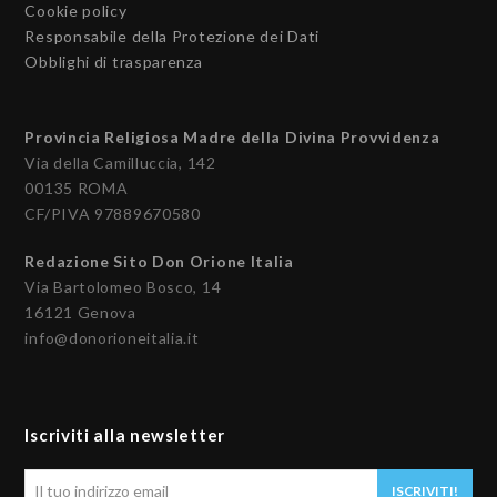
Cookie policy
Responsabile della Protezione dei Dati
Obblighi di trasparenza
Provincia Religiosa Madre della Divina Provvidenza
Via della Camilluccia, 142
00135 ROMA
CF/PIVA 97889670580
Redazione Sito Don Orione Italia
Via Bartolomeo Bosco, 14
16121 Genova
info@donorioneitalia.it
Iscriviti alla newsletter
Il
ISCRIVITI!