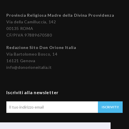
Provincia Religiosa Madre della Divina Provvidenza
Via della Camilluccia, 142
00135 ROMA
CF/PIVA 97889670580
Redazione Sito Don Orione Italia
Via Bartolomeo Bosco, 14
16121 Genova
info@donorioneitalia.it
Iscriviti alla newsletter
Il
ISCRIVITI!
tuo
indirizzo
email
Seguici