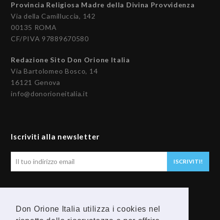
Provincia Religiosa Madre della Divina Provvidenza
Via della Camilluccia, 142
00135 ROMA
CF/PIVA 97889670580
Redazione Sito Don Orione Italia
Via Bartolomeo Bosco, 14
16121 Genova
info@donorioneitalia.it
Iscriviti alla newsletter
Il
ISCRIVITI!
tuo
indirizzo
email
Seguici
Don Orione Italia utilizza i cookies nel