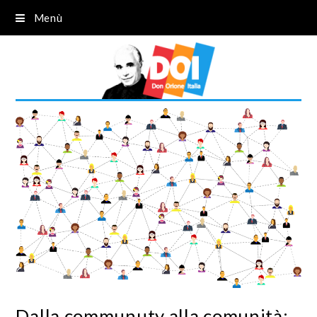
Menù
Dalla communuty alla comunità: