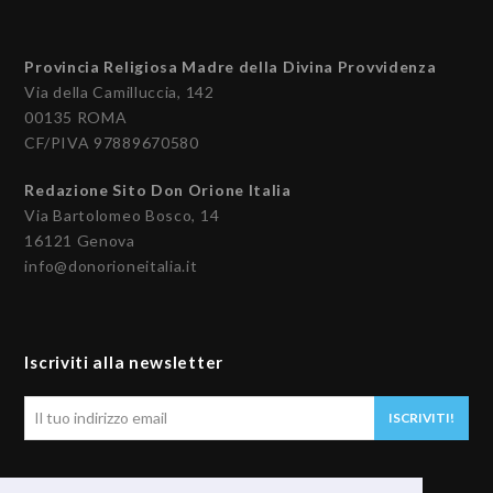
Provincia Religiosa Madre della Divina Provvidenza
Via della Camilluccia, 142
00135 ROMA
CF/PIVA 97889670580
Redazione Sito Don Orione Italia
Via Bartolomeo Bosco, 14
16121 Genova
info@donorioneitalia.it
Iscriviti alla newsletter
Il
ISCRIVITI!
tuo
indirizzo
email