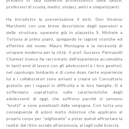
presenti in sala numerosi professionisti della salute,
professori di scuola, medici, sindaci, amici e simpatizzanti.
Ha introdotto la presentazione il dott. Don Vicenzo
Marchetti con una breve descrizione degli operatori e
della struttura, operante già in piazzetta S. Michele a
Tortona al primo piano, spiegando le ragioni storiche ed
affettive del nome: Mauro Montagna e la necessità di
un’opera moderna per la città. Il prof. Gustavo Pietropolli
Charmet invece ha raccontato dell’esperienza accumulata
in tanti anni di lavoro con gli adolescenti e i loro genitori,
nel capoluogo lombardo e di come dopo tante esperienze
lui e i collaboratori sono arrivati a creare un Consultorio
gratuito per i ragazzi in difficoltà e le loro famiglie. Si è
soffermato soprattutto sulle caratteristiche degli
adolescenti di oggi, che soffrono perché si sentono
“brutti” e sono paralizzati dalla vergogna. Con tutta una
conseguenza di azioni molto dolorose che applicano al
proprio corpo per “migliorarlo” e poter quindi affrontare la
realtà: dal ritiro sociale all’anoressia, ai tagli sulle braccia.