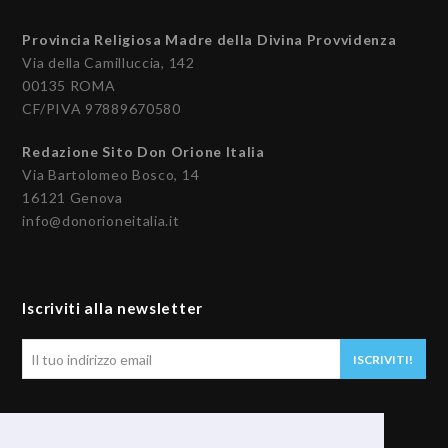
Provincia Religiosa Madre della Divina Provvidenza
Via della Camilluccia, 142
00135 ROMA
CF/PIVA 97889670580
Redazione Sito Don Orione Italia
Via Bartolomeo Bosco, 14
16121 Genova
info@donorioneitalia.it
Iscriviti alla newsletter
Il
ISCRIVITI!
tuo
indirizzo
email
Seguici