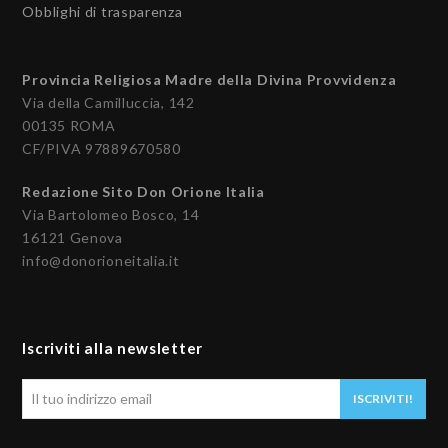
Obblighi di trasparenza
Provincia Religiosa Madre della Divina Provvidenza
Via della Camilluccia, 142
00135 ROMA
CF/PIVA 97889670580
Redazione Sito Don Orione Italia
Via Bartolomeo Bosco, 14
16121 Genova
info@donorioneitalia.it
Iscriviti alla newsletter
Il
ISCRIVITI!
tuo
indirizzo