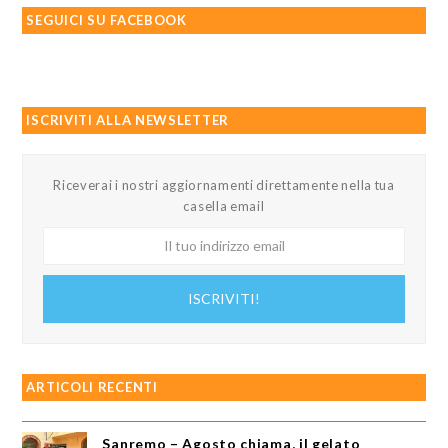
SEGUICI SU FACEBOOK
ISCRIVITI ALLA NEWSLETTER
Riceverai i nostri aggiornamenti direttamente nella tua
casella email
Il
tuo
indirizzo
ISCRIVITI!
email
ARTICOLI RECENTI
Sanremo – Agosto chiama, il gelato