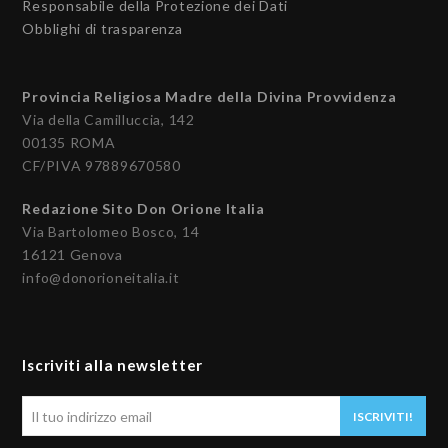
Responsabile della Protezione dei Dati
Obblighi di trasparenza
Provincia Religiosa Madre della Divina Provvidenza
Via della Camilluccia, 142
00135 ROMA
CF/PIVA 97889670580
Redazione Sito Don Orione Italia
Via Bartolomeo Bosco, 14
16121 Genova
info@donorioneitalia.it
Iscriviti alla newsletter
Il
ISCRIVITI!
tuo