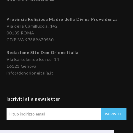
Provincia Religiosa Madre della Divina Provvidenza
Via della Camilluccia, 142
00135 ROMA
CF/PIVA 97889670580
Redazione Sito Don Orione Italia
Via Bartolomeo Bosco, 14
16121 Genova
info@donorioneitalia.it
Iscriviti alla newsletter
Il
ISCRIVITI!
tuo
indirizzo
email