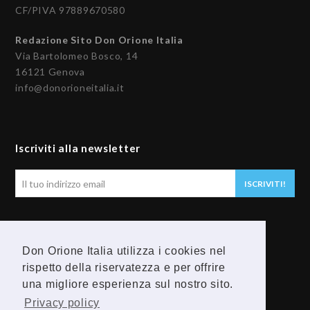
CF/PIVA 97889670580
Redazione Sito Don Orione Italia
Via Bartolomeo Bosco, 14
16121 Genova
info@donorioneitalia.it
Iscriviti alla newsletter
Il
ISCRIVITI!
tuo
indirizzo
email
Seguici
Don Orione Italia utilizza i cookies nel
rispetto della riservatezza e per offrire
F
Y
una migliore esperienza sul nostro sito.
a
o
Privacy policy