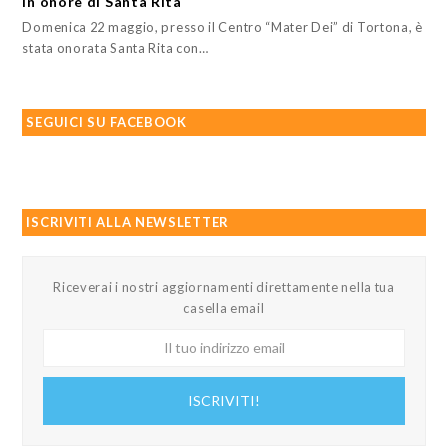
in onore di Santa Rita
Domenica 22 maggio, presso il Centro “Mater Dei” di Tortona, è
stata onorata Santa Rita con…
SEGUICI SU FACEBOOK
ISCRIVITI ALLA NEWSLETTER
Riceverai i nostri aggiornamenti direttamente nella tua
casella email
Il
tuo
indirizzo
ISCRIVITI!
email