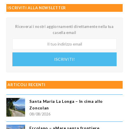
ISCRIVITI ALLA NEWSLETTER
Riceverai i nostri aggiornamenti direttamente nella tua
casella email
Il
tuo
indirizzo
ISCRIVITI!
email
ARTICOLI RECENTI
Santa Maria La Longa – In cima allo
Zoncolan
08/08/2026
Ercolano – aMare senza frontiere