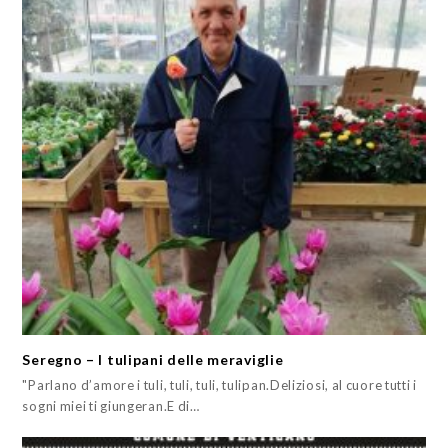
Seregno – I tulipani delle meraviglie
"Parlano d’amore i tuli, tuli, tuli, tulipan.Deliziosi, al cuore tutti i
sogni miei ti giungeran.E di…