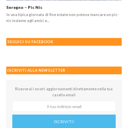
Seregno – Pic Nic
In una tipica giornata di fine estate non poteva mancare un pic-
nic insieme agli amici e…
SEGUICI SU FACEBOOK
ISCRIVITI ALLA NEWSLETTER
Riceverai i nostri aggiornamenti direttamente nella tua
casella email
Il
tuo
indirizzo
ISCRIVITI!
email