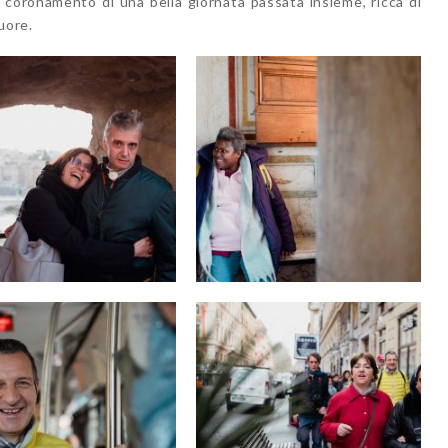
 coronamento di una bella giornata passata insieme, ricca di
uore.