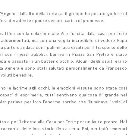
’Angelo: dall’alto della terrazza il gruppo ha potuto godere di
fera decadente eppure sempre carica di promesse.
mattina con la colazione alle 6 e l’uscita dalla casa per ferie
’ addormentati, ma con una voglia incredibile di vedere Papa
na parte è andata con i pulmini attrezzati per il trasporto delle
ri con i mezzi pubblici. L’arrivo in Piazza San Pietro è stato
Papa è passata in un batter d’occhio. Alcuni degli ospiti erano
nza generale sono stati salutati personalmente da Francesco
 voluti benedire.
ano le lacrime agli occhi, le emozioni vissute sono state così
capaci di esprimerle, tutti sentivano qualcosa di grande nel
e: parlava per loro l’enorme sorriso che illuminava i volti di
etro e poi il ritorno alla Casa per Ferie per un lauto pranzo. Nel
racconto delle loro storie fino a cena. Poi, per i più temerari