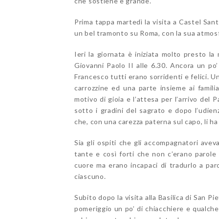
che sostiene è grande.
Prima tappa martedì la visita a Castel Sant
un bel tramonto su Roma, con la sua atmos
Ieri la giornata è iniziata molto presto la 
Giovanni Paolo II alle 6.30. Ancora un po
Francesco tutti erano sorridenti e felici. U
carrozzine ed una parte insieme ai familia
motivo di gioia e l’attesa per l’arrivo del 
sotto i gradini del sagrato e dopo l’udie
che, con una carezza paterna sul capo, li ha
Sia gli ospiti che gli accompagnatori avev
tante e così forti che non c’erano parole 
cuore ma erano incapaci di tradurlo a parol
ciascuno.
Subito dopo la visita alla Basilica di San Pi
pomeriggio un po’ di chiacchiere e qualche 