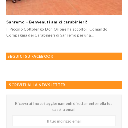
Sanremo – Benvenuti amici carabinieri!
Il Piccolo Cottolengo Don Orione ha accolto il Comando
Compagnia dei Carabinieri di Sanremo per una…
SEGUICI SU FACEBOOK
ISCRIVITI ALLA NEWSLETTER
Riceverai i nostri aggiornamenti direttamente nella tua
casella email
Il
tuo