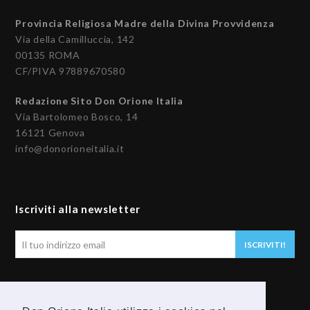
Provincia Religiosa Madre della Divina Provvidenza
Via della Camilluccia, 142
00135 ROMA
CF/PIVA 97889670580
Redazione Sito Don Orione Italia
Via Bartolomeo Bosco, 14
16121 Genova
info@donorioneitalia.it
Iscriviti alla newsletter
Il
ISCRIVITI!
tuo
indirizzo
email
Seguici