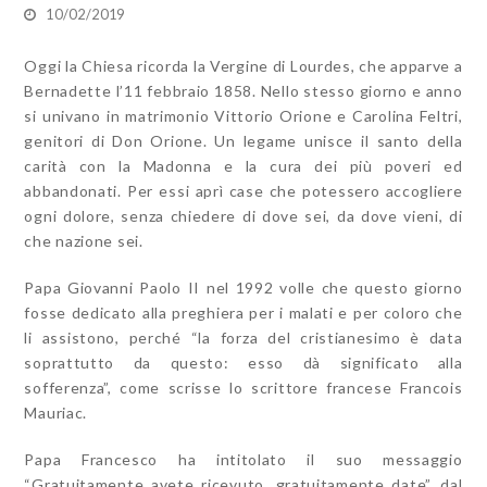
10/02/2019
Oggi la Chiesa ricorda la Vergine di Lourdes, che apparve a
Bernadette l’11 febbraio 1858. Nello stesso giorno e anno
si univano in matrimonio Vittorio Orione e Carolina Feltri,
genitori di Don Orione. Un legame unisce il santo della
carità con la Madonna e la cura dei più poveri ed
abbandonati. Per essi aprì case che potessero accogliere
ogni dolore, senza chiedere di dove sei, da dove vieni, di
che nazione sei.
Papa Giovanni Paolo II nel 1992 volle che questo giorno
fosse dedicato alla preghiera per i malati e per coloro che
li assistono, perché “la forza del cristianesimo è data
soprattutto da questo: esso dà significato alla
sofferenza”, come scrisse lo scrittore francese Francois
Mauriac.
Papa Francesco ha intitolato il suo messaggio
“Gratuitamente avete ricevuto, gratuitamente date”, dal