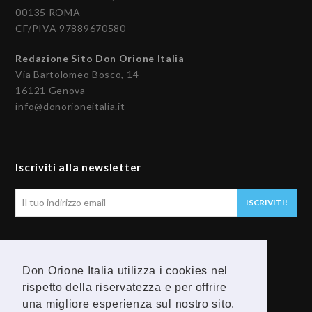
00135 ROMA
CF/PIVA 97889670580
Redazione Sito Don Orione Italia
Via Bartolomeo Bosco, 14
16121 Genova
info@donorioneitalia.it
Iscriviti alla newsletter
Il
ISCRIVITI!
tuo
indirizzo
email
Seguici
Don Orione Italia utilizza i cookies nel
F
Y
rispetto della riservatezza e per offrire
una migliore esperienza sul nostro sito.