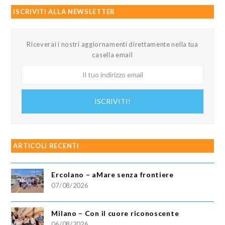
ISCRIVITI ALLA NEWSLETTER
Riceverai i nostri aggiornamenti direttamente nella tua
casella email
Il
tuo
indirizzo
ISCRIVITI!
email
ARTICOLI RECENTI
Ercolano – aMare senza frontiere
07/08/2026
Milano – Con il cuore riconoscente
06/08/2026