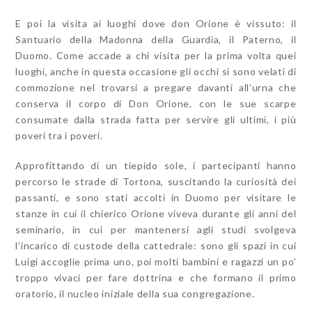
E poi la visita ai luoghi dove don Orione è vissuto: il
Santuario della Madonna della Guardia, il Paterno, il
Duomo. Come accade a chi visita per la prima volta quei
luoghi, anche in questa occasione gli occhi si sono velati di
commozione nel trovarsi a pregare davanti all’urna che
conserva il corpo di Don Orione, con le sue scarpe
consumate dalla strada fatta per servire gli ultimi, i più
poveri tra i poveri.
Approfittando di un tiepido sole, i partecipanti hanno
percorso le strade di Tortona, suscitando la curiosità dei
passanti, e sono stati accolti in Duomo per visitare le
stanze in cui il chierico Orione viveva durante gli anni del
seminario, in cui per mantenersi agli studi svolgeva
l’incarico di custode della cattedrale: sono gli spazi in cui
Luigi accoglie prima uno, poi molti bambini e ragazzi un po’
troppo vivaci per fare dottrina e che formano il primo
oratorio, il nucleo iniziale della sua congregazione.