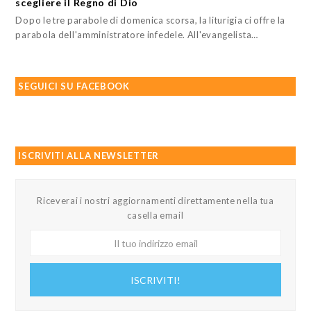
scegliere il Regno di Dio
Dopo le tre parabole di domenica scorsa, la liturigia ci offre la
parabola dell'amministratore infedele. All'evangelista…
SEGUICI SU FACEBOOK
ISCRIVITI ALLA NEWSLETTER
Riceverai i nostri aggiornamenti direttamente nella tua
casella email
Il
tuo
indirizzo
ISCRIVITI!
email