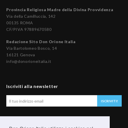
Provincia Religiosa Madre della Divina Provvidenza
Via della Camilluccia, 142
00135 ROMA
CF/PIVA 97889670580
Redazione Sito Don Orione Italia
Via Bartolomeo Bosco, 14
16121 Genova
info@donorioneitalia.it
Iscriviti alla newsletter
Il
ISCRIVITI!
tuo
indirizzo
email
Seguici