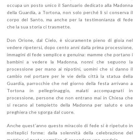
occupa un posto unico il Santuario dedicato alla Madonna
della Guardia, a Tortona, non solo perché lì si conserva il
corpo del Santo, ma anche per la testimonianza di fede
che la sua storia ci trasmette.
Don Orione, dal Cielo, è sicuramente pieno di gioia nel
vedere ripetersi, dopo cento anni dalla prima processione,
immagini di fede semplice e genuina: mamme che portano i
bambini a vedere la Madonna, nonni che seguono la
processione per mano ai nipotini, uomini che si danno il
cambio nel portare per le vie della città la statua della
Guardia, parrocchie che nel giorno della festa arrivano a
Tortona in pellegrinaggio, malati accompagnati in
processione, persone che non entrano mai in Chiesa che
si recano al tempietto della Madonna per saluto e una
preghiera che sgorga dal cuore.
Anche quest’anno questo miracolo di fede si è ripetuto in
molteplici forme: dalla solennità della celebrazione del
mattino al gesto semplice di accendere una candela.