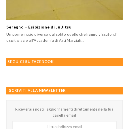
Seregno – Esibizione di Ju Jitsu
Un pomeriggio diverso dal solito quello che hanno vissuto gli
ospit grazie all'Accademia di Arti Marziali…
SEGUICI SU FACEBOOK
ISCRIVITI ALLA NEWSLETTER
Riceverai i nostri aggiornamenti direttamente nella tua
casella email
Il