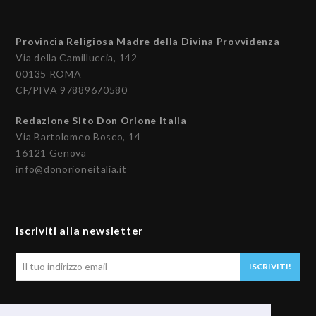
Provincia Religiosa Madre della Divina Provvidenza
Via della Camilluccia, 142
00135 ROMA
CF/PIVA 97889670580
Redazione Sito Don Orione Italia
Via Bartolomeo Bosco, 14
16121 Genova
info@donorioneitalia.it
Iscriviti alla newsletter
Il
ISCRIVITI!
tuo
indirizzo
email