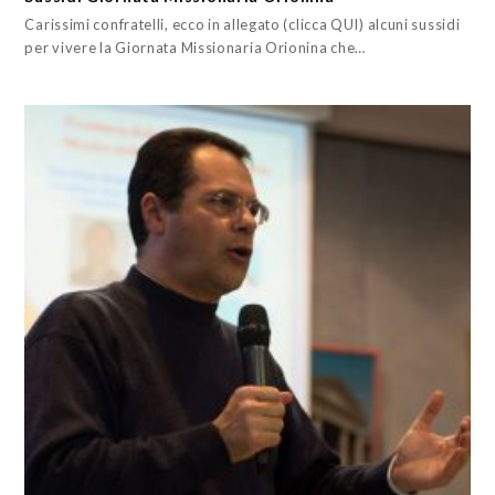
Carissimi confratelli, ecco in allegato (clicca QUI) alcuni sussidi
per vivere la Giornata Missionaria Orionina che…