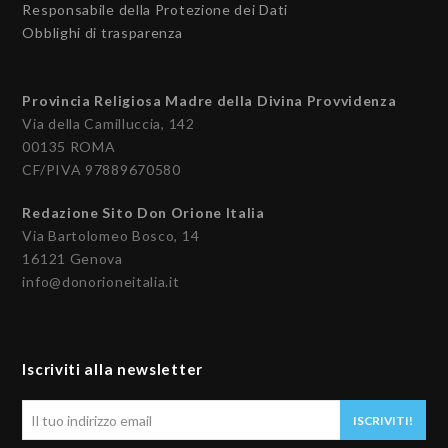
Responsabile della Protezione dei Dati
Obblighi di trasparenza
Provincia Religiosa Madre della Divina Provvidenza
Via della Camilluccia, 142
00135 ROMA
CF/PIVA 97889670580
Redazione Sito Don Orione Italia
Via Bartolomeo Bosco, 14
16121 Genova
info@donorioneitalia.it
Iscriviti alla newsletter
Il
ISCRIVITI!
tuo