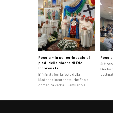
Foggia – In pellegrinaggio ai
Foggia
piedi della Madre di Dio
Si è con
Incoronata
Dio Inco
E' iniziata ieri la festa della
destina
Madonna Incoronata, che fino a
domenica vedrà il Santuario a…