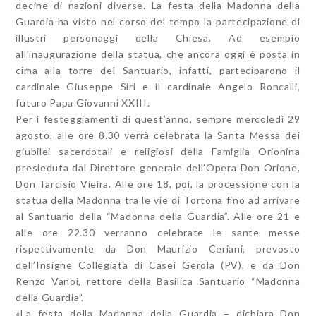
decine di nazioni diverse. La festa della Madonna della
Guardia ha visto nel corso del tempo la partecipazione di
illustri personaggi della Chiesa. Ad esempio
all’inaugurazione della statua, che ancora oggi è posta in
cima alla torre del Santuario, infatti, parteciparono il
cardinale Giuseppe Siri e il cardinale Angelo Roncalli,
futuro Papa Giovanni XXIII.
Per i festeggiamenti di quest’anno, sempre mercoledì 29
agosto, alle ore 8.30 verrà celebrata la Santa Messa dei
giubilei sacerdotali e religiosi della Famiglia Orionina
presieduta dal Direttore generale dell’Opera Don Orione,
Don Tarcisio Vieira. Alle ore 18, poi, la processione con la
statua della Madonna tra le vie di Tortona fino ad arrivare
al Santuario della “Madonna della Guardia”. Alle ore 21 e
alle ore 22.30 verranno celebrate le sante messe
rispettivamente da Don Maurizio Ceriani, prevosto
dell’Insigne Collegiata di Casei Gerola (PV), e da Don
Renzo Vanoi, rettore della Basilica Santuario “Madonna
della Guardia”.
«La festa della Madonna della Guardia – dichiara Don