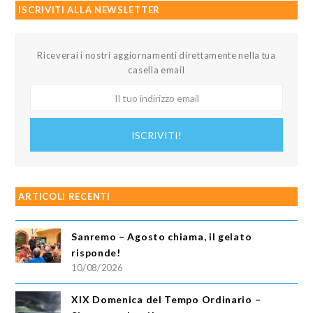
ISCRIVITI ALLA NEWSLETTER
Riceverai i nostri aggiornamenti direttamente nella tua
casella email
Il
tuo
indirizzo
ISCRIVITI!
email
ARTICOLI RECENTI
Sanremo – Agosto chiama, il gelato
risponde!
10/08/2026
XIX Domenica del Tempo Ordinario –