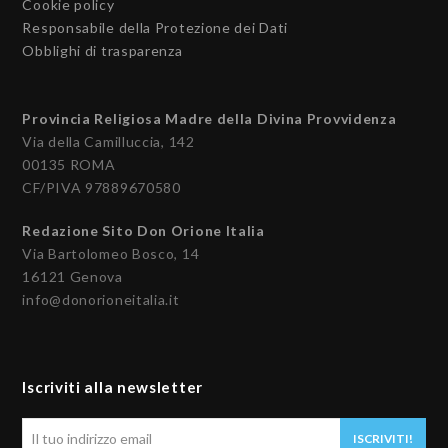
Cookie policy
Responsabile della Protezione dei Dati
Obblighi di trasparenza
Provincia Religiosa Madre della Divina Provvidenza
Via della Camilluccia, 142
00135 ROMA
CF/PIVA 97889670580
Redazione Sito Don Orione Italia
Via Bartolomeo Bosco, 14
16121 Genova
info@donorioneitalia.it
Iscriviti alla newsletter
Il
ISCRIVITI!