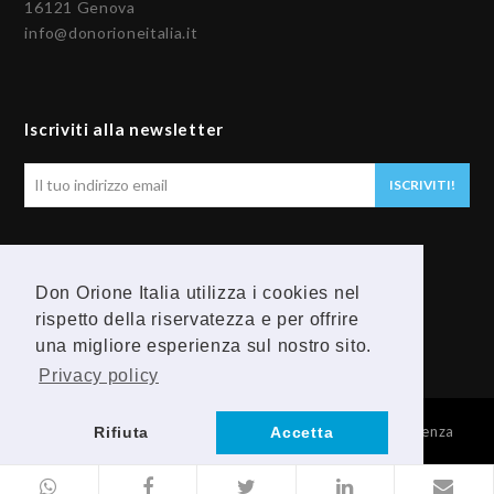
16121 Genova
info@donorioneitalia.it
Iscriviti alla newsletter
Il
ISCRIVITI!
tuo
indirizzo
email
Seguici
Don Orione Italia utilizza i cookies nel
F
Y
rispetto della riservatezza e per offrire
una migliore esperienza sul nostro sito.
a
o
Privacy policy
c
u
© 2026 Provincia Religiosa Madre della Divina Provvidenza
Rifiuta
Accetta
e
t
b
u