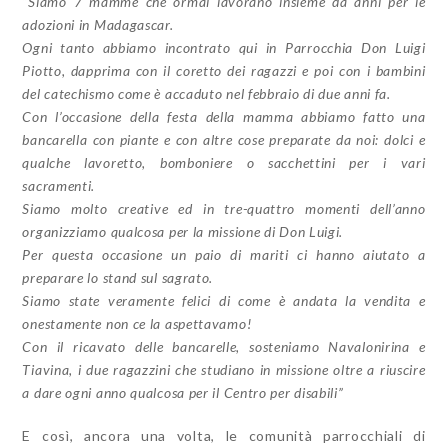
“Siamo 7 mamme che ormai lavorano insieme da anni per le
adozioni in Madagascar.
Ogni tanto abbiamo incontrato qui in Parrocchia Don Luigi
Piotto, dapprima con il coretto dei ragazzi e poi con i bambini
del catechismo come è accaduto nel febbraio di due anni fa.
Con l’occasione della festa della mamma abbiamo fatto una
bancarella con piante e con altre cose preparate da noi: dolci e
qualche lavoretto, bomboniere o sacchettini per i vari
sacramenti.
Siamo molto creative ed in tre-quattro momenti dell’anno
organizziamo qualcosa per la missione di Don Luigi.
Per questa occasione un paio di mariti ci hanno aiutato a
preparare lo stand sul sagrato.
Siamo state veramente felici di come è andata la vendita e
onestamente non ce la aspettavamo!
Con il ricavato delle bancarelle, sosteniamo Navalonirina e
Tiavina, i due ragazzini che studiano in missione oltre a riuscire
a dare ogni anno qualcosa per il Centro per disabili”
E così, ancora una volta, le comunità parrocchiali di