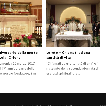
niversario della morte
Loreto – Chiamati ad una
 Luigi Orione
santità di vita
omenica 12 marzo 2017,
“Chiamati ad una santità di vita” è il
il 77° anniversario della
riassunto della seconda giornata di
el nostro fondatore, San
esercizi spirituali che…