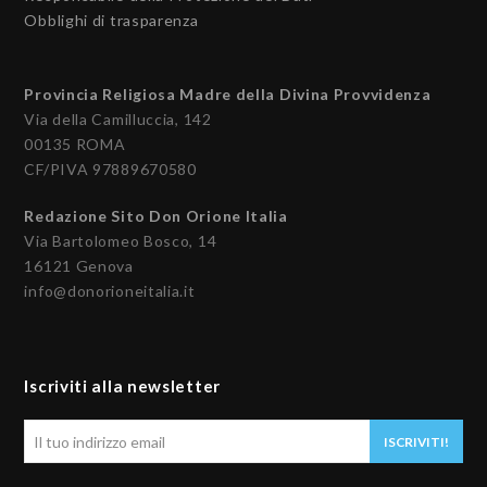
Obblighi di trasparenza
Provincia Religiosa Madre della Divina Provvidenza
Via della Camilluccia, 142
00135 ROMA
CF/PIVA 97889670580
Redazione Sito Don Orione Italia
Via Bartolomeo Bosco, 14
16121 Genova
info@donorioneitalia.it
Iscriviti alla newsletter
Il
ISCRIVITI!
tuo
indirizzo