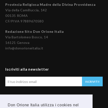
Provincia Religiosa Madre della Divina Provvidenza
Via della Camilluccia, 142
00135 ROMA
CF/PIVA 97889670580
Redazione Sito Don Orione Italia
Via Bartolomeo Bosco, 14
16121 Genova
info@donorioneitalia.it
Iscriviti alla newsletter
Il
ISCRIVITI!
tuo
indirizzo
email
Seguici
Don Orione Italia utilizza i cookies nel