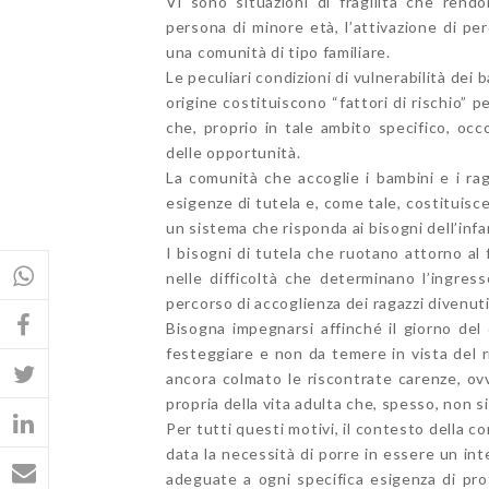
Vi sono situazioni di fragilità che rend
persona di minore età, l’attivazione di pe
una comunità di tipo familiare.
Le peculiari condizioni di vulnerabilità dei 
origine costituiscono “fattori di rischio” 
che, proprio in tale ambito specifico, occo
delle opportunità.
La comunità che accoglie i bambini e i ra
esigenze di tutela e, come tale, costituisce
un sistema che risponda ai bisogni dell’infa
I bisogni di tutela che ruotano attorno al
nelle difficoltà che determinano l’ingres
percorso di accoglienza dei ragazzi divenut
Bisogna impegnarsi affinché il giorno del
festeggiare e non da temere in vista del ri
ancora colmato le riscontrate carenze, ov
propria della vita adulta che, spesso, non si
Per tutti questi motivi, il contesto della c
data la necessità di porre in essere un in
adeguate a ogni specifica esigenza di pro