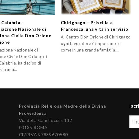
 Calabria –
Chirignago – Priscilla e
ciazione Nazionale di
Francesca, una vita in servizio
ione Civile Don Orione
Al Centro Don Orione di Chirignago
sione
ogni lavoratore è importante e
iazione Nazionale di
come in una grande famiglia,…
one Civile Don Orione di
Calabria, ha deciso di
si a una…
Iscr
Provincia Religiosa Madre della Divina
Provvidenza
Via della Camilluccia, 142
00135 ROMA
CF/PIVA 97889670580