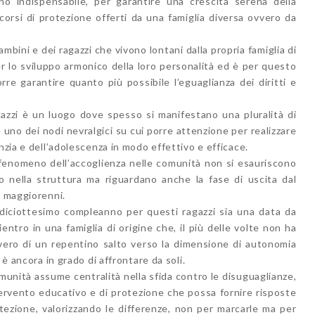
ono indispensabile, per garantire una crescita serena della
rcorsi di protezione offerti da una famiglia diversa ovvero da
bambini e dei ragazzi che vivono lontani dalla propria famiglia di
per lo sviluppo armonico della loro personalità ed è per questo
rre garantire quanto più possibile l’eguaglianza dei diritti e
gazzi è un luogo dove spesso si manifestano una pluralità di
 uno dei nodi nevralgici su cui porre attenzione per realizzare
nzia e dell’adolescenza in modo effettivo e efficace.
 fenomeno dell’accoglienza nelle comunità non si esauriscono
so nella struttura ma riguardano anche la fase di uscita dal
i maggiorenni.
 diciottesimo compleanno per questi ragazzi sia una data da
entro in una famiglia di origine che, il più delle volte non ha
vero di un repentino salto verso la dimensione di autonomia
 è ancora in grado di affrontare da soli.
omunità assume centralità nella sfida contro le disuguaglianze,
tervento educativo e di protezione che possa fornire risposte
tezione, valorizzando le differenze, non per marcarle ma per