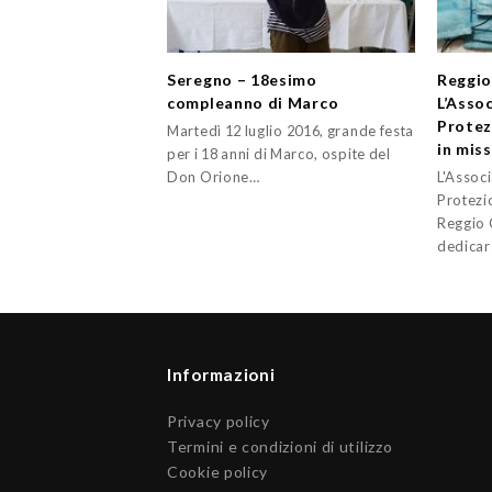
Seregno – 18esimo
Reggio
compleanno di Marco
L’Asso
Protez
Martedì 12 luglio 2016, grande festa
in mis
per i 18 anni di Marco, ospite del
Don Orione…
L'Assoc
Protezi
Reggio 
dedicar
Informazioni
Privacy policy
Termini e condizioni di utilizzo
Cookie policy