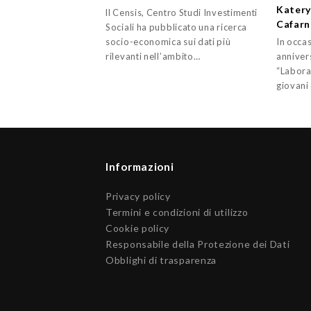
Katery
ll Censis, Centro Studi Investimenti
Cafarna
Sociali ha pubblicato una ricerca
socio-economica sui dati più
In occa
rilevanti nell’ambito…
anniver
“Labora
giovani 
Informazioni
Privacy policy
Termini e condizioni di utilizzo
Cookie policy
Responsabile della Protezione dei Dati
Obblighi di trasparenza