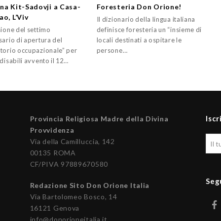
na Kit-Sadovji a Casa-
Foresteria Don Orione!
o, L’Viv
Il dizionario della lingua italiana
sione del settimo
definisce foresteria un “insieme di
sario di apertura del
locali destinati a ospitare le
torio occupazionale” per
persone…
disabili avvento il 12…
Iscr
Provincia Religiosa Madre della Divina
Provvidenza
Via della Camilluccia, 142
00135 ROMA
CF/PIVA 97889670580
Seg
Redazione Sito Don Orione Italia
Via Bartolomeo Bosco, 14
16121 Genova
info@donorioneitalia.it